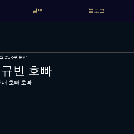
설명
블로그
0월 2일
1분 분량
 규빈 호빠
건대 호빠 호빠