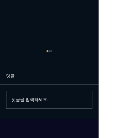
댓글
호빠
건대호빠 규빈실장
댓글을 입력하세요.